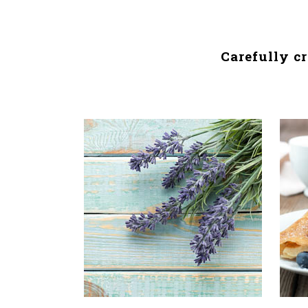
Carefully c
OUR
Typi n
usus l
clarit
demons
lius q
V