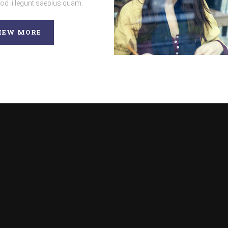
uod ii legunt saepius quam.
IEW MORE