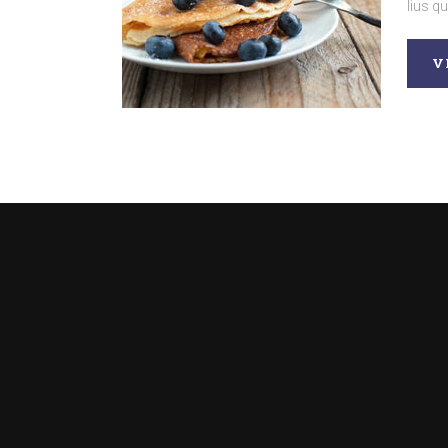
lius q
V