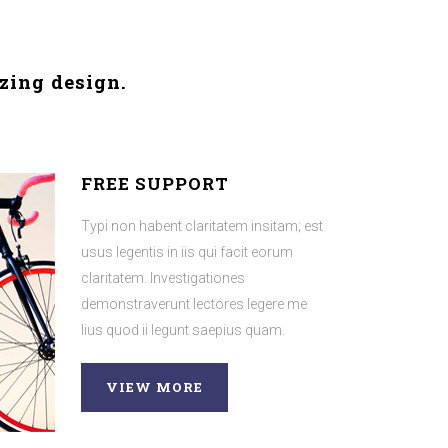
zing design.
FREE SUPPORT
am; est
Typi non habent claritatem insitam; est
um
usus legentis in iis qui facit eorum
claritatem. Investigationes
e me
demonstraverunt lectores legere me
lius quod ii legunt saepius quam.
VIEW MORE