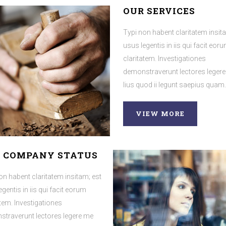
 COMPANY STATUS
OUR SERVICES
on habent claritatem insitam; est
Typi non habent claritatem insit
egentis in iis qui facit eorum
usus legentis in iis qui facit eor
atem. Investigationes
claritatem. Investigationes
traverunt lectores legere me
demonstraverunt lectores leger
uod ii legunt saepius quam.
lius quod ii legunt saepius quam.
IEW MORE
VIEW MORE
 COMPANY STATUS
on habent claritatem insitam; est
egentis in iis qui facit eorum
atem. Investigationes
traverunt lectores legere me