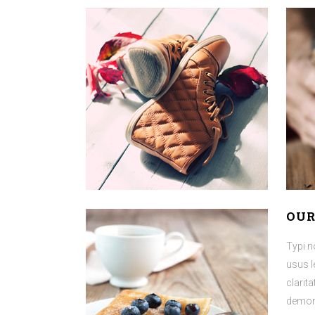
OUR
Typi n
usus l
clarit
demons
lius q
V
OUR
Typi n
usus l
clarit
demons