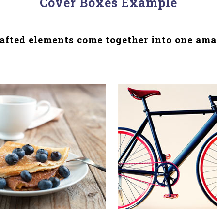
Cover Boxes Example
rafted elements come together into one ama
 COMPANY STATUS
OUR SERVICES
on habent claritatem insitam; est
Typi non habent claritatem insit
egentis in iis qui facit eorum
usus legentis in iis qui facit eor
atem. Investigationes
claritatem. Investigationes
traverunt lectores legere me
demonstraverunt lectores leger
uod ii legunt saepius quam.
lius quod ii legunt saepius quam.
IEW MORE
VIEW MORE